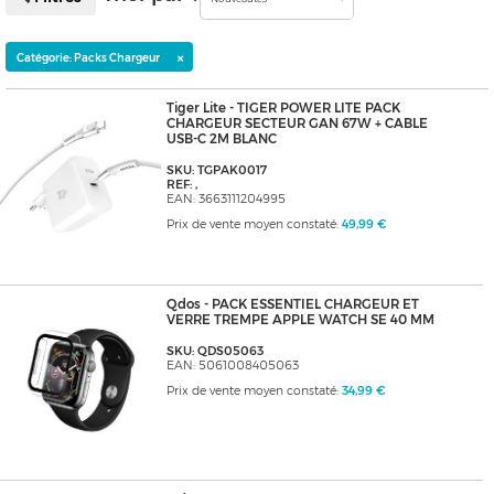
×
Catégorie: Packs Chargeur
Tiger Lite - TIGER POWER LITE PACK
CHARGEUR SECTEUR GAN 67W + CABLE
USB-C 2M BLANC
SKU: TGPAK0017
REF: ,
EAN: 3663111204995
Prix de vente moyen constaté:
49,99 €
Qdos - PACK ESSENTIEL CHARGEUR ET
VERRE TREMPE APPLE WATCH SE 40 MM
SKU: QDS05063
EAN: 5061008405063
Prix de vente moyen constaté:
34,99 €