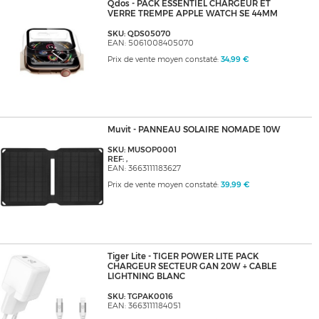
Qdos - PACK ESSENTIEL CHARGEUR ET
VERRE TREMPE APPLE WATCH SE 44MM
SKU: QDS05070
EAN: 5061008405070
Prix de vente moyen constaté:
34,99 €
Muvit - PANNEAU SOLAIRE NOMADE 10W
SKU: MUSOP0001
REF: ,
EAN: 3663111183627
Prix de vente moyen constaté:
39,99 €
Tiger Lite - TIGER POWER LITE PACK
CHARGEUR SECTEUR GAN 20W + CABLE
LIGHTNING BLANC
SKU: TGPAK0016
EAN: 3663111184051