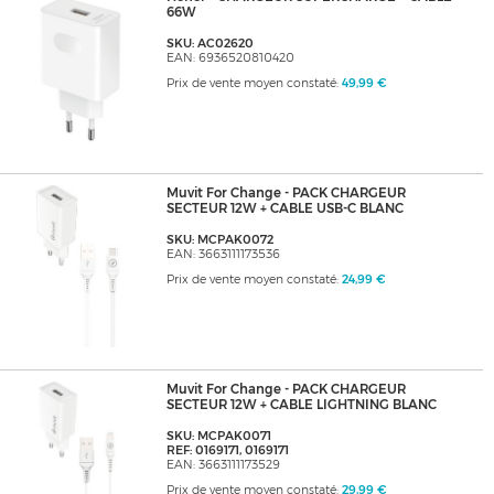
66W
SKU: AC02620
EAN: 6936520810420
Prix de vente moyen constaté:
49,99 €
Muvit For Change - PACK CHARGEUR
SECTEUR 12W + CABLE USB-C BLANC
SKU: MCPAK0072
EAN: 3663111173536
Prix de vente moyen constaté:
24,99 €
Muvit For Change - PACK CHARGEUR
SECTEUR 12W + CABLE LIGHTNING BLANC
SKU: MCPAK0071
REF: 0169171, 0169171
EAN: 3663111173529
Prix de vente moyen constaté:
29,99 €