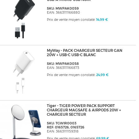
SKU: MWPAK0059
EAN: 3663111166880
Prix de vente moyen constaté:
14,99 €
MyWay - PACK CHARGEUR SECTEUR GAN
20W + USB-C USB-C BLANC
SKU: MWPAK0058
EAN: 3663111166873
Prix de vente moyen constaté:
24,99 €
Tiger - TIGER POWER PACK SUPPORT
CHARGEUR MAGSAFE & AIRPODS 20W +
CHARGEUR SECTEUR
SKU: TGWIR0003
REF: 0165726, 0165726
EAN: 3663111159318
Prix de vente moyen constaté:
69,99 €