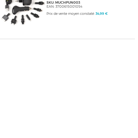
SKU: MUCHPUN003
EAN: 3700615001054
Prix de vente moyen constaté:
34,99 €