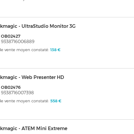
kmagic - UltraStudio Monitor 3G
: OB02427
 9338716006889
 de vente moyen constaté:
138 €
ckmagic - Web Presenter HD
: OB02476
 9338716007398
 de vente moyen constaté:
558 €
ckmagic - ATEM Mini Extreme