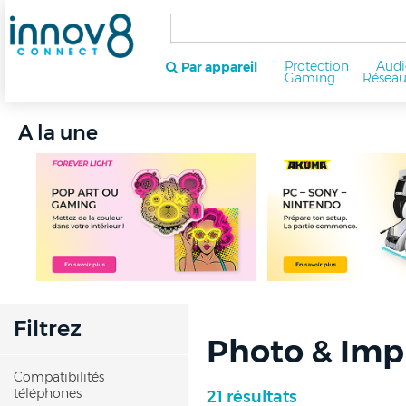
Protection
Audi
Par appareil
Gaming
Résea
A la une
Filtrez
Photo & Imp
Compatibilités
téléphones
21 résultats