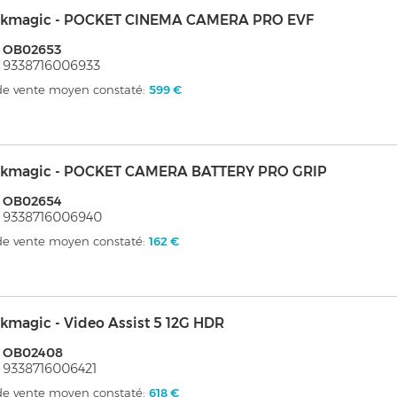
ckmagic - POCKET CINEMA CAMERA PRO EVF
: OB02653
 9338716006933
 de vente moyen constaté:
599 €
ckmagic - POCKET CAMERA BATTERY PRO GRIP
: OB02654
 9338716006940
 de vente moyen constaté:
162 €
kmagic - Video Assist 5 12G HDR
: OB02408
 9338716006421
 de vente moyen constaté:
618 €