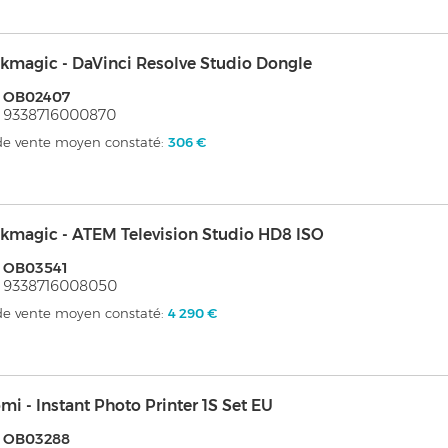
kmagic - DaVinci Resolve Studio Dongle
: OB02407
 9338716000870
 de vente moyen constaté:
306 €
kmagic - ATEM Television Studio HD8 ISO
: OB03541
 9338716008050
 de vente moyen constaté:
4 290 €
mi - Instant Photo Printer 1S Set EU
: OB03288