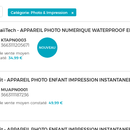
×
Catégorie: Photo & Impression
aiiTech - APPAREIL PHOTO NUMERIQUE WATERPROOF E
: KTAPN0003
 3663111205671
NOUVEAU
 de vente moyen
taté:
34,99 €
it - APPAREIL PHOTO ENFANT IMPRESSION INSTANTANE
: MUAPN0001
 3663111187236
 de vente moyen constaté:
49,99 €
it - APPAREIL PHOTO ENFANT IMPRESSION INSTANTANE