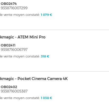
: OB02474
 9338716007299
 de vente moyen constaté:
1 079 €
ckmagic - ATEM Mini Pro
 OB02411
 9338716006797
 de vente moyen constaté:
318 €
ckmagic - Pocket Cinema Camera 4K
: OB02402
 9338716005387
 de vente moyen constaté:
1 038 €