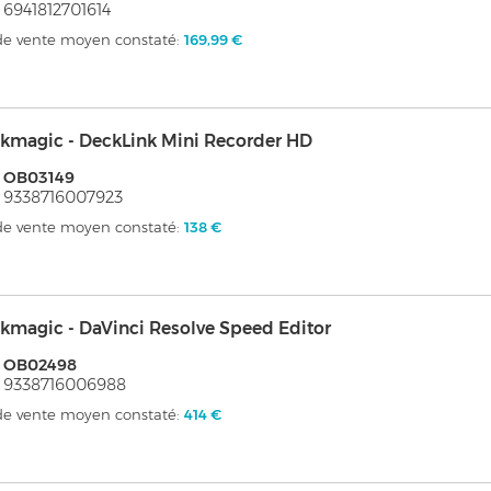
 6941812701614
 de vente moyen constaté:
169,99 €
kmagic - DeckLink Mini Recorder HD
: OB03149
 9338716007923
 de vente moyen constaté:
138 €
kmagic - DaVinci Resolve Speed Editor
: OB02498
 9338716006988
 de vente moyen constaté:
414 €