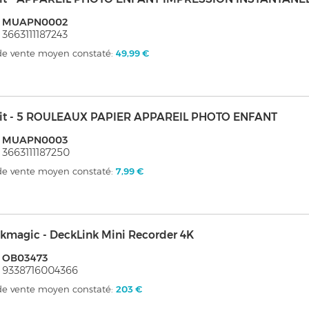
: MUAPN0002
 3663111187243
 de vente moyen constaté:
49,99 €
it - 5 ROULEAUX PAPIER APPAREIL PHOTO ENFANT
: MUAPN0003
 3663111187250
 de vente moyen constaté:
7,99 €
kmagic - DeckLink Mini Recorder 4K
: OB03473
 9338716004366
 de vente moyen constaté:
203 €