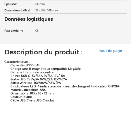
Épaisseur
80 mm
Dimensions (LxExH)
28 x 80 x 165 mm
Données logistiques
Pays d'origine
CN
Description du produit :
Haut de page
Caractéristiques :
•Capacité : 5000mAh
•Charge sans fil magnétique compatible MagSafe
•Batterie lithium-ion polymère
•Entrée USB-C : 5V/2,4A, 9V/2A, 12V/1,5A
•Sortie USB-C : 5V/3A, 9V/2,22A, 12V/1,67A
•Sortie Wireless : 15W/10W/7,5W/5W
•5 indicateurs LED : 4 indicateurs de niveau de charge et 1 indicateur ON/OFF
•Matériau du boîtier : ABS
•Dimensions : 103 x 68 x 12 mm
•Couleur : Blanc
•Câble USB-C vers USB-C inclus