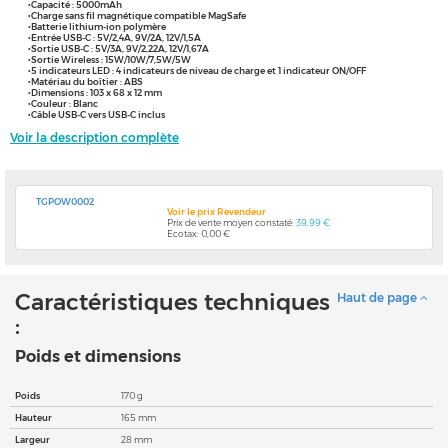
•Capacité : 5000mAh
•Charge sans fil magnétique compatible MagSafe
•Batterie lithium-ion polymère
•Entrée USB-C : 5V/2,4A, 9V/2A, 12V/1,5A
•Sortie USB-C : 5V/3A, 9V/2,22A, 12V/1,67A
•Sortie Wireless : 15W/10W/7,5W/5W
•5 indicateurs LED : 4 indicateurs de niveau de charge et 1 indicateur ON/OFF
•Matériau du boîtier : ABS
•Dimensions : 103 x 68 x 12 mm
•Couleur : Blanc
•Câble USB-C vers USB-C inclus
Voir la description complète
TGPOW0002
Voir le prix Revendeur
Prix de vente moyen constaté:
39,99 €
Ecotax: 0,00 €
Caractéristiques techniques
Haut de page
:
Poids et dimensions
Poids
170 g
Hauteur
165 mm
Largeur
28 mm