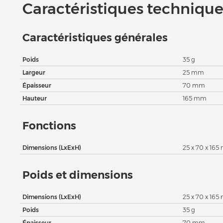
Caractéristiques techniques
Caractéristiques générales
Poids
35 g
Largeur
25 mm
Épaisseur
70 mm
Hauteur
165 mm
Fonctions
Dimensions (LxExH)
25 x 70 x 16
Poids et dimensions
Dimensions (LxExH)
25 x 70 x 16
Poids
35 g
Épaisseur
70 mm