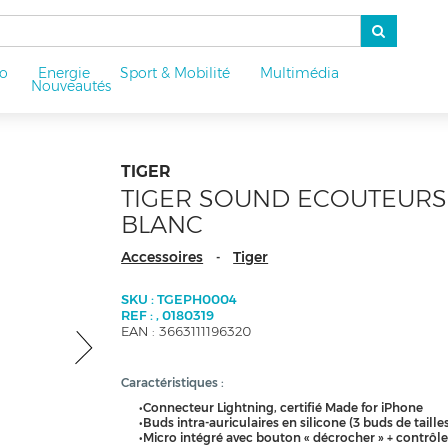
o
Energie
Sport & Mobilité
Multimédia
u
Nouveautés
TIGER
TIGER SOUND ECOUTEURS
BLANC
Accessoires
Tiger
-
SKU : TGEPH0004
REF : , 0180319
EAN : 3663111196320
Caractéristiques :
•Connecteur Lightning, certifié Made for iPhone
•Buds intra-auriculaires en silicone (3 buds de taille
•Micro intégré avec bouton « décrocher » + contrôl