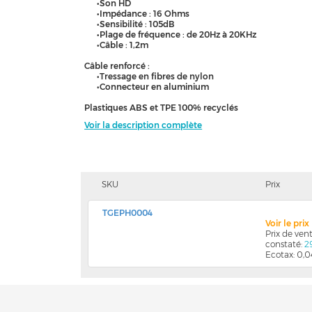
•Son HD
•Impédance : 16 Ohms
•Sensibilité : 105dB
•Plage de fréquence : de 20Hz à 20KHz
•Câble : 1,2m
Câble renforcé :
•Tressage en fibres de nylon
•Connecteur en aluminium
Plastiques ABS et TPE 100% recyclés
Voir la description complète
SKU
Prix
TGEPH0004
Voir le pri
Prix de ve
constaté:
2
Ecotax: 0,