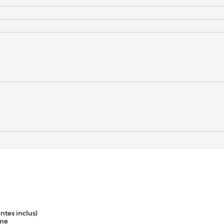
entes inclus)
ume